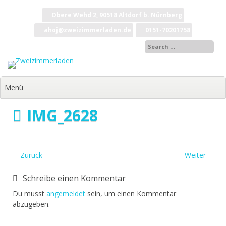
Zum
Inhalt
Obere Wehd 2, 90518 Altdorf b. Nürnberg
springen
ahoj@zweizimmerladen.de
0151-70201758
Menü
IMG_2628
Zurück
Weiter
Schreibe einen Kommentar
Du musst
angemeldet
sein, um einen Kommentar
abzugeben.