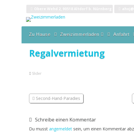
Zum
Inhalt
Obere Wehd 2, 90518 Altdorf b. Nürnberg
ahoj@
springen
Zu Hause
Zweizimmerladen
Anfahrt
Secondhandparadies
Regalvermietung
Regalvermietung
Geschenkefinderei
Slider
Produkte
Second-Hand-Paradies
Schreibe einen Kommentar
Du musst
angemeldet
sein, um einen Kommentar abz