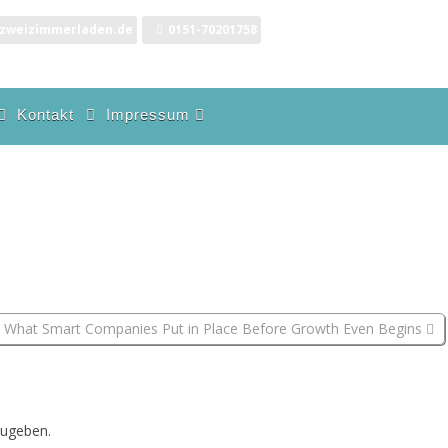
zweizimmerladen.de
0151-70201758
Kontakt
Impressum
Datenschutzerklärung
What Smart Companies Put in Place Before Growth Even Begins
ugeben.